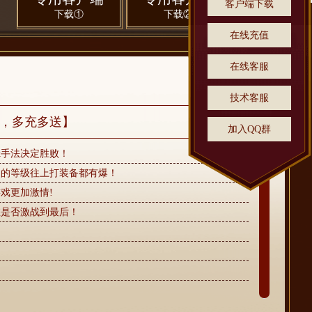
客户端下载
下载①
下载②
在线充值
在线客服
技术客服
0，多充多送】
加入QQ群
k手法决定胜败！
己的等级往上打装备都有爆！
戏更加激情!
您是否激战到最后！