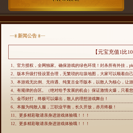
新闻公告
【元宝充值1比1
1、官方授权，全网独家。确保游戏的绿色环境！封杀所有外挂，p
2、版本升级打怪设置合理，无繁琐的垃圾地图，大家可以顺着自
3、本游戏无比例、无待遇、纯复古金币版本，以散人为核心，让游
4、有规律的合区。（绝对给予发展的机会）保证激情火爆，只看
5、金币好打，终极可以爆出，散人的理想游戏舞台！
6、本服为纯散人服，三职业平衡，长久开放，赤月终极！
11、更多精彩敬请亲身进游戏体验哦！！！
12、更多精彩敬请亲身进游戏体验哦！！！