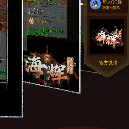
加入QQ群
玩家交流群
官方微信
TOP