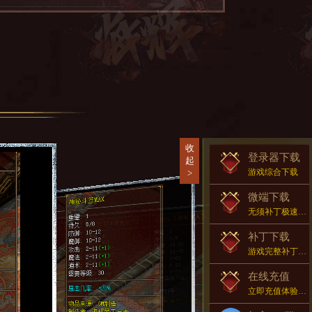
收
登录器下载
起
游戏综合下载
>
微端下载
无须补丁极速下载
补丁下载
游戏完整补丁下载
在线充值
立即充值体验激情