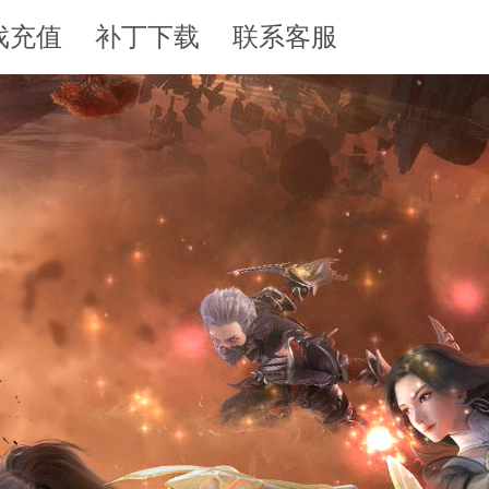
戏充值
补丁下载
联系客服