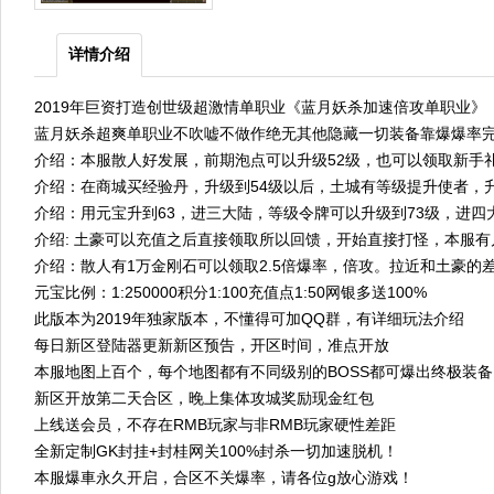
详情介绍
2019年巨资打造创世级超激情单职业《蓝月妖杀加速倍攻单职业》
蓝月妖杀超爽单职业不吹嘘不做作绝无其他隐藏一切装备靠爆爆率
介绍：本服散人好发展，前期泡点可以升级52级，也可以领取新手
介绍：在商城买经验丹，升级到54级以后，土城有等级提升使者，
介绍：用元宝升到63，进三大陆，等级令牌可以升级到73级，进四
介绍: 土豪可以充值之后直接领取所以回馈，开始直接打怪，本服
介绍：散人有1万金刚石可以领取2.5倍爆率，倍攻。拉近和土豪的
元宝比例：1:250000积分1:100充值点1:50网银多送100%
此版本为2019年独家版本，不懂得可加QQ群，有详细玩法介绍
每日新区登陆器更新新区预告，开区时间，准点开放
本服地图上百个，每个地图都有不同级别的BOSS都可爆出终极装
新区开放第二天合区，晚上集体攻城奖励现金红包
上线送会员，不存在RMB玩家与非RMB玩家硬性差距
全新定制GK封挂+封桂网关100%封杀一切加速脱机！
本服爆車永久开启，合区不关爆率，请各位g放心游戏！